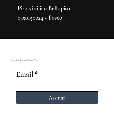
Piso vinilico Bellopiso
Piso vi
0350150024 - Fosco
0350150
Fique por dentro das novidades da Casa do Parquet
Email
*
Assinar