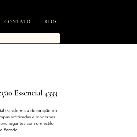
CONTATO
BLOG
eção Essencial 4333
ial transforma a decoração do
mpas sofiticadas e modernas.
conchegantes com um estilo
de Parede.