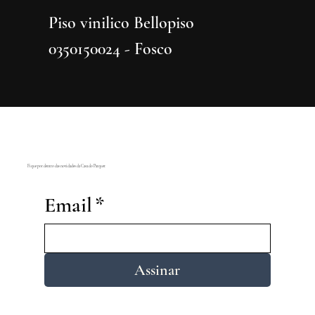
Piso vinilico Bellopiso
Piso vi
0350150024 - Fosco
0350150
Fique por dentro das novidades da Casa do Parquet
Email
*
Assinar