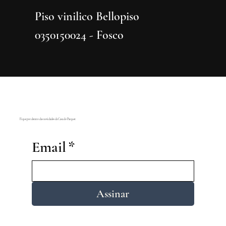
Piso vinilico Bellopiso
Piso vi
0350150024 - Fosco
0350150
Fique por dentro das novidades da Casa do Parquet
Email
*
Assinar