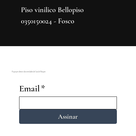
Piso vinilico Bellopiso
Piso vi
0350150024 - Fosco
0350150
Fique por dentro das novidades da Casa do Parquet
Email
*
Assinar