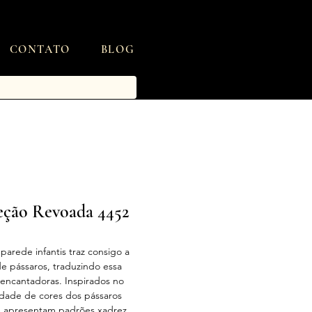
CONTATO
BLOG
leção Revoada 4452
arede infantis traz consigo a
de pássaros, traduzindo essa
encantadoras. Inspirados no
dade de cores dos pássaros
e apresentam padrões xadrez