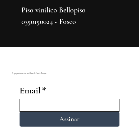
Piso vinilico Bellopiso
Piso vi
0350150024 - Fosco
0350150
Fique por dentro das novidades da Casa do Parquet
Email
*
Assinar