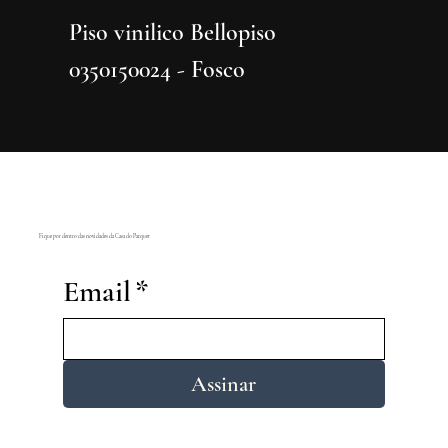
Piso vinilico Bellopiso
Piso vi
0350150024 - Fosco
0350150
Fique por dentro das novidades da Casa do Parquet
Email
*
Assinar