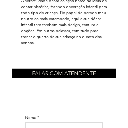
A versatilidade dessa coleção nasce da ideia de
contar histórias, fazendo decoração infantil para
todo tipo de criança. Do papel de parede mais
neutro ao mais estampado, aqui a sua décor
infantil tem também mais design, textura e
opções. Em outras palavras, tem tudo para
tornar o quarto da sua criança no quarto dos
sonhos.
FALAR COM ATENDENTE
Nome
*