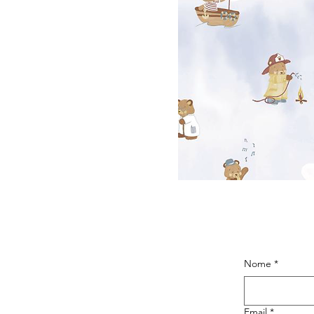
Nome
*
Email
*