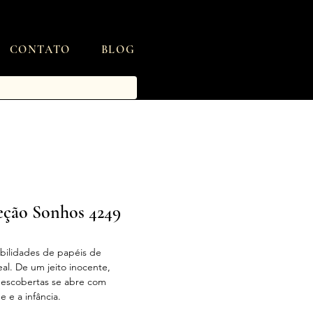
CONTATO
BLOG
leção Sonhos 4249
bilidades de papéis de
eal. De um jeito inocente,
descobertas se abre com
 e a infância.