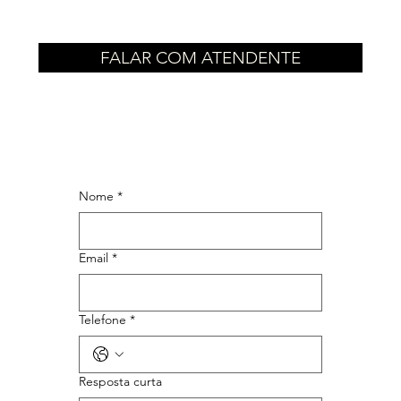
CLIQUE E VEJA TODOS
FALAR COM ATENDENTE
Nome
*
Email
*
Telefone
*
Resposta curta