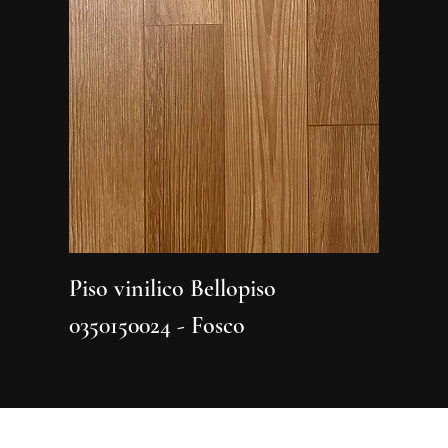
Piso vinilico Bellopiso
Piso vi
0350150024 - Fosco
0350150