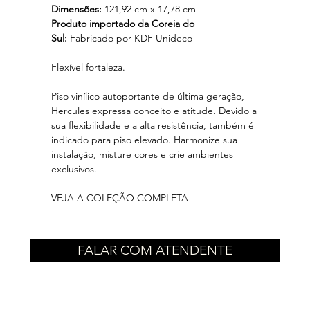
Dimensões:
121,92 cm x 17,78 cm
Produto importado da Coreia do
Sul:
Fabricado por KDF Unideco
Flexível fortaleza.
Piso vinílico autoportante de última geração,
Hercules expressa conceito e atitude. Devido a
sua flexibilidade e a alta resistência, também é
indicado para piso elevado. Harmonize sua
instalação, misture cores e crie ambientes
exclusivos.
VEJA A COLEÇÃO COMPLETA
FALAR COM ATENDENTE