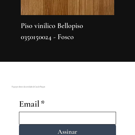
Piso vinilico Bellopiso
Piso vi
0350150024 - Fosco
0350150
Fique por dentro das novidades da Casa do Parquet
Email
*
Assinar