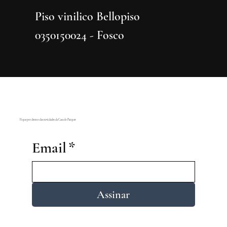
Piso vinilico Bellopiso
Piso vi
0350150024 - Fosco
0350150
Fique por dentro das novidades da Casa do Parquet
Email
*
Assinar