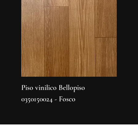
Piso vinilico Bellopiso
Piso vi
0350150024 - Fosco
0350150