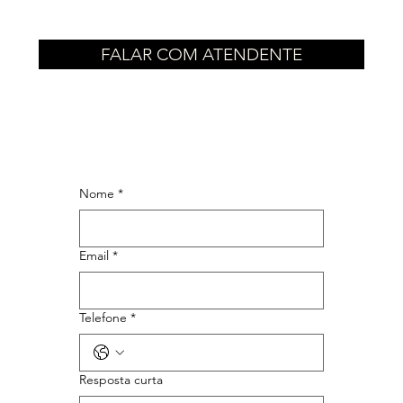
FALAR COM ATENDENTE
Nome
*
Email
*
Telefone
*
Resposta curta