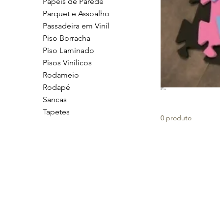
Papéis de Parede
Parquet e Assoalho
Passadeira em Viníl
Piso Borracha
Piso Laminado
Pisos Vinílicos
Rodameio
Rodapé
EVA
Sancas
Tapetes
0 produto