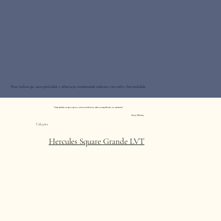
Pisos vinílicos que unem praticidade e sofisticação, transformando ambientes com estilo e funcionalidade.
"Cada detalhe na decoração conta uma história e adiciona significado ao ambiente."
- Bunny Williams
Coleções
Hercules Square Grande LVT