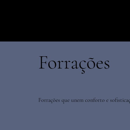
Forrações
Forrações que unem conforto e sofistica