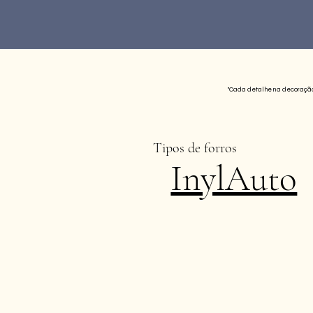
"Cada detalhe na decoração 
Tipos de forros
InylAuto