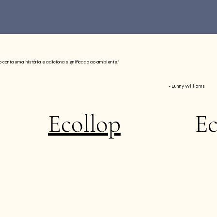
conta uma história e adiciona significado ao ambiente."
- Bunny Williams
Ecollop
Ec