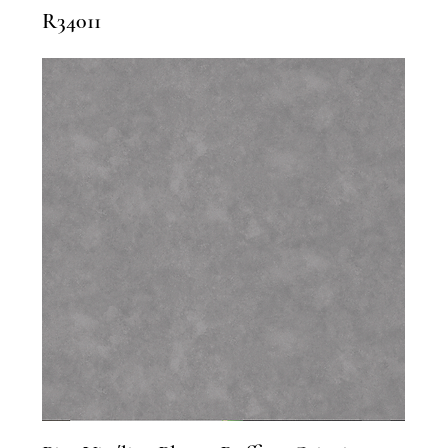
R34011