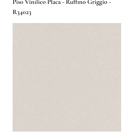
Piso Vinílico Placa - Ruffino Griggio -
R34023