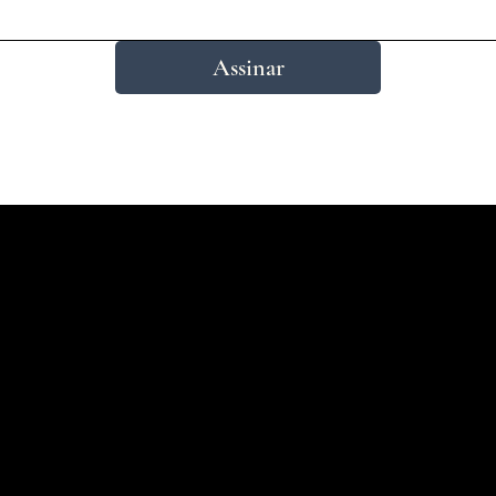
Assinar
Endereço
Av. São Pedro, 734 - Porto Alegre, RS -
18h
Brasil
0
Fone: 51 3227 0403