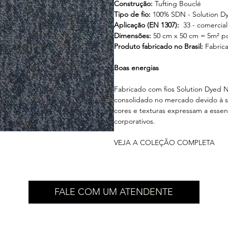
Construção:
Tufting Bouclé
Tipo de fio:
100% SDN - Solution Dy
Aplicação (EN 1307):
33 - comercia
Dimensões:
50 cm x 50 cm = 5m² po
Produto fabricado no Brasil:
Fabrica
Boas energias
Fabricado com fios Solution Dyed N
consolidado no mercado devido à su
cores e texturas expressam a essen
corporativos.
VEJA A COLEÇÃO COMPLETA
FALE COM UM ATENDENTE