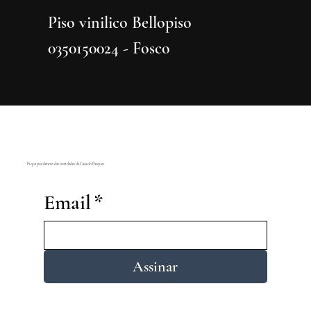
Piso vinilico Bellopiso
Piso vi
0350150024 - Fosco
0350150
Fique por dentro das novidades da Casa do Parquet
Email
*
Assinar