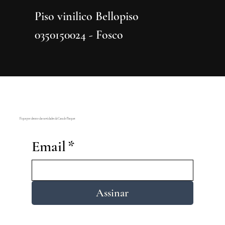
Piso vinilico Bellopiso
Piso vi
0350150024 - Fosco
0350150
Fique por dentro das novidades da Casa do Parquet
Email
*
Assinar