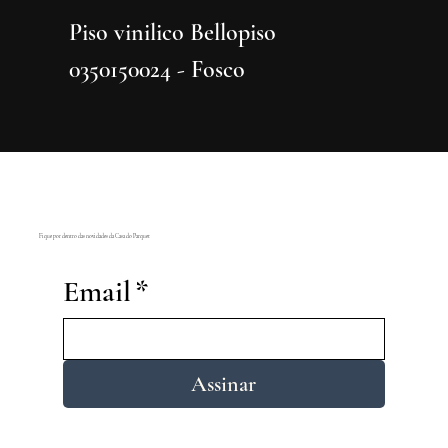
Piso vinilico Bellopiso
Piso vi
0350150024 - Fosco
0350150
Fique por dentro das novidades da Casa do Parquet
Email
*
Assinar