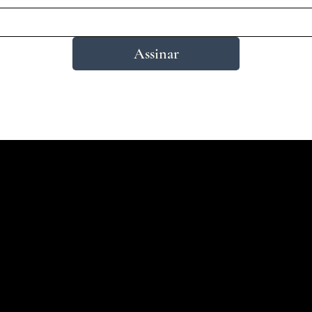
Assinar
Endereço
Av. São Pedro, 734 - Porto Alegre, RS -
18h
Brasil
0
Fone: 51 3227 0403