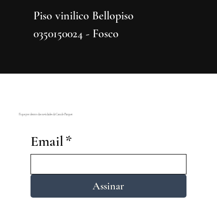
Piso vinilico Bellopiso
Piso vi
0350150024 - Fosco
0350150
Fique por dentro das novidades da Casa do Parquet
Email
*
Assinar