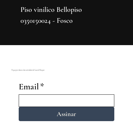
Piso vinilico Bellopiso
Piso vi
0350150024 - Fosco
0350150
Fique por dentro das novidades da Casa do Parquet
Email
*
Assinar