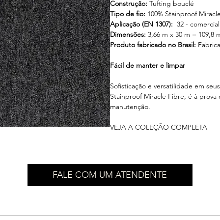
Construção:
Tufting bouclé
Tipo de fio:
100% Stainproof Miracle
Aplicação (EN 1307):
32 - comercial
Dimensões:
3,66 m x 30 m = 109,8 
Produto fabricado no Brasil:
Fabrica
Fácil de manter e limpar
Sofisticação e versatilidade em seu
Stainproof Miracle Fibre, é à prov
manutenção.
VEJA A COLEÇÃO COMPLETA
FALE COM UM ATENDENTE