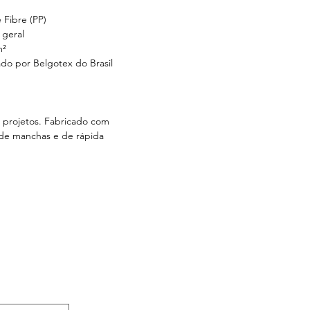
 Fibre (PP)
 geral
m²
do por Belgotex do Brasil
s projetos. Fabricado com
a de manchas e de rápida