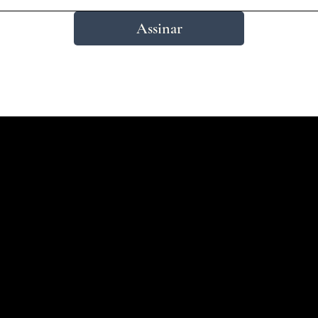
Assinar
Endereço
Av. São Pedro, 734 - Porto Alegre, RS -
18h
Brasil
0
Fone: 51 3227 0403
E-mail:
info@casadoparquet.com.br