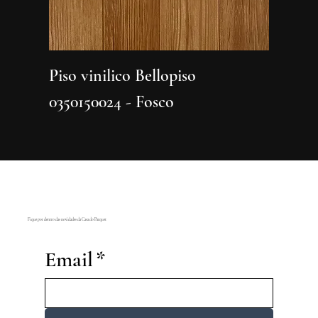
Piso vinilico Bellopiso
Piso vi
0350150024 - Fosco
0350150
Fique por dentro das novidades da Casa do Parquet
Email
*