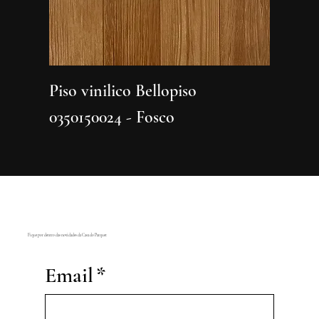
Piso vinilico Bellopiso
Piso vi
0350150024 - Fosco
0350150
Fique por dentro das novidades da Casa do Parquet
Email
*