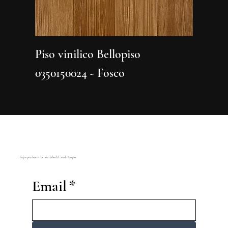
Piso vinilico Bellopiso
Piso vi
0350150024 - Fosco
0350150
Fique por dentro das novidades da Casa do Parquet
Email
*