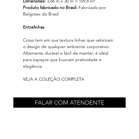
Dimensões:
3,66 m x 30 m = 109,8 m²
Produto fabricado no Brasil:
Fabricado por
Belgotex do Brasil
Entrelinhas
Cross tem em sua textura linhas que valorizam
o design de qualquer ambiente corporativo.
Altamente durável e fácil de manter, é ideal
para espaços que buscam praticidade e
elegância.
VEJA A COLEÇÃO COMPLETA
FALAR COM ATENDENTE