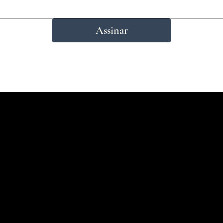
Assinar
Endereço
Av. São Pedro, 734 - Porto Alegre, RS -
18h
Brasil
0
Fone: 51 3227 0403