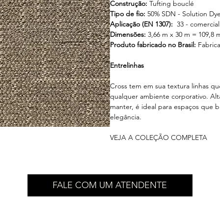
Construção:
Tufting bouclé
Tipo de fio:
50% SDN - Solution Dye
Aplicação (EN 1307):
33 - comercia
Dimensões:
3,66 m x 30 m = 109,8 
Produto fabricado no Brasil:
Fabrica
Entrelinhas
Cross tem em sua textura linhas qu
qualquer ambiente corporativo. Alt
manter, é ideal para espaços que 
elegância.
VEJA A COLEÇÃO COMPLETA
FALE COM UM ATENDENTE